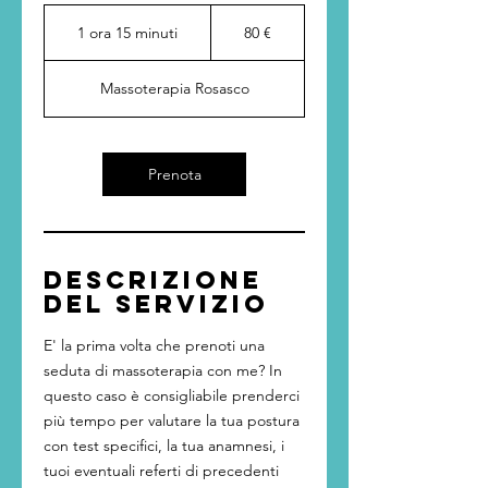
80
euro
1 ora 15 minuti
1
80 €
o
r
Massoterapia Rosasco
1
5
m
i
Prenota
n
u
t
i
Descrizione
del servizio
E' la prima volta che prenoti una
seduta di massoterapia con me? In
questo caso è consigliabile prenderci
più tempo per valutare la tua postura
con test specifici, la tua anamnesi, i
tuoi eventuali referti di precedenti