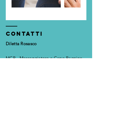
contatti
Diletta Rosasco
MCB - Massaggiatore e Capo Bagnino
degli Stabilimenti Idroterapici
Arte ausiliaria sanitaria ex RD 1334/28
art.1
Presso "Osteopathic Wellness Center"
Via Pellegrino Rossi 84, Milano
P.IVA
02746510995