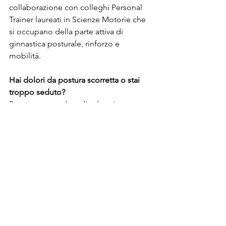
collaborazione con colleghi Personal 
Trainer laureati in Scienze Motorie che 
si occupano della parte attiva di 
ginnastica posturale, rinforzo e 
mobilità.
Hai dolori da postura scorretta o stai 
troppo seduto?
Prenota una seduta di valutazione o 
chiedi informazioni sulla 
massoterapia 
posturale
. Prenditi cura di te, sempre.
Mostra tutti
Post recenti