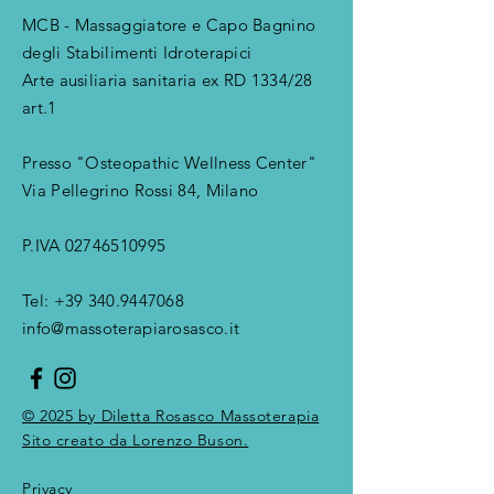
MCB - Massaggiatore e Capo Bagnino
degli Stabilimenti Idroterapici
Arte ausiliaria sanitaria ex RD 1334/28
art.1
Presso "Osteopathic Wellness Center"
Via Pellegrino Rossi 84, Milano
P.IVA
02746510995
Tel:
+39 340.9447068
​i
nfo@massoterapiarosasco.it
© 2025 by Diletta Rosasco Massoterapia
Sito creato da
Lorenzo Buson.
Privacy