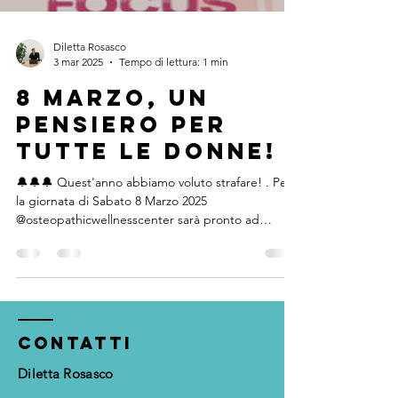
Diletta Rosasco
3 mar 2025
Tempo di lettura: 1 min
8 Marzo, un
pensiero per
tutte le Donne!
🔔🔔🔔 Quest'anno abbiamo voluto strafare! . Per
la giornata di Sabato 8 Marzo 2025
@osteopathicwellnesscenter sarà pronto ad
accogliervi...
contatti
Diletta Rosasco