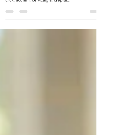
tutti i dolori ma anche mal di testa, suoni simili a
click, acufeni, cervicalgia, crepitii...